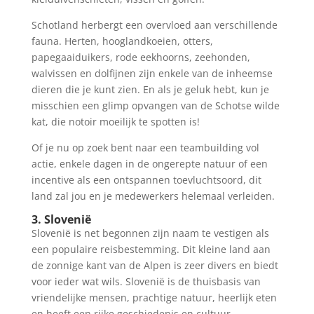
Schotland herbergt een overvloed aan verschillende
fauna. Herten, hooglandkoeien, otters,
papegaaiduikers, rode eekhoorns, zeehonden,
walvissen en dolfijnen zijn enkele van de inheemse
dieren die je kunt zien. En als je geluk hebt, kun je
misschien een glimp opvangen van de Schotse wilde
kat, die notoir moeilijk te spotten is!
Of je nu op zoek bent naar een teambuilding vol
actie, enkele dagen in de ongerepte natuur of een
incentive als een ontspannen toevluchtsoord, dit
land zal jou en je medewerkers helemaal verleiden.
3. Slovenië
Slovenië is net begonnen zijn naam te vestigen als
een populaire reisbestemming. Dit kleine land aan
de zonnige kant van de Alpen is zeer divers en biedt
voor ieder wat wils. Slovenië is de thuisbasis van
vriendelijke mensen, prachtige natuur, heerlijk eten
en heeft een rijke geschiedenis en cultuur.