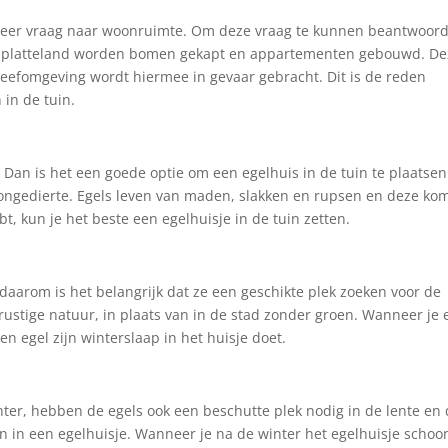
s meer vraag naar woonruimte. Om deze vraag te kunnen beantwoor
t platteland worden bomen gekapt en appartementen gebouwd. De
 leefomgeving wordt hiermee in gevaar gebracht. Dit is de reden
in de tuin.
? Dan is het een goede optie om een egelhuis in de tuin te plaatsen
an ongedierte. Egels leven van maden, slakken en rupsen en deze ko
ebt, kun je het beste een egelhuisje in de tuin zetten.
 daarom is het belangrijk dat ze een geschikte plek zoeken voor de
e rustige natuur, in plaats van in de stad zonder groen. Wanneer je
een egel zijn winterslaap in het huisje doet.
nter, hebben de egels ook een beschutte plek nodig in de lente en
n in een egelhuisje. Wanneer je na de winter het egelhuisje schoo