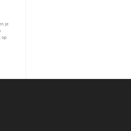
en je
n
t op