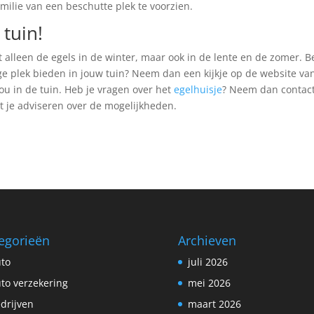
milie van een beschutte plek te voorzien.
 tuin!
t alleen de egels in de winter, maar ook in de lente en de zomer. B
ige plek bieden in jouw tuin? Neem dan een kijkje op de website va
jou in de tuin. Heb je vragen over het
egelhuisje
? Neem dan contac
t je adviseren over de mogelijkheden.
egorieën
Archieven
to
juli 2026
to verzekering
mei 2026
drijven
maart 2026