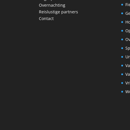
Fi
Overnachting
Reislustige partners
G
Contact
Ho
Op
Ov
Sp
Un
Va
Va
Vr
W