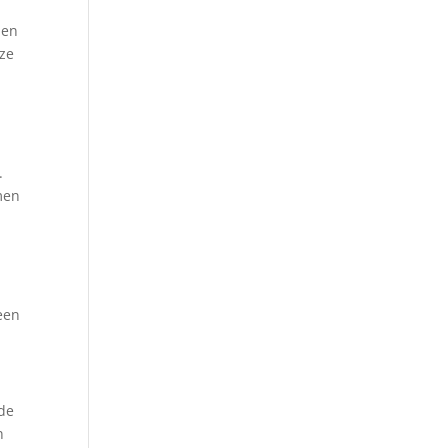
den
ze
.
men
 een
 de
n