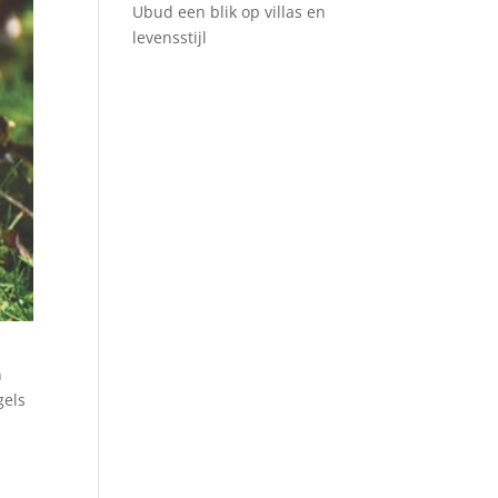
Ubud een blik op villas en
levensstijl
n
gels