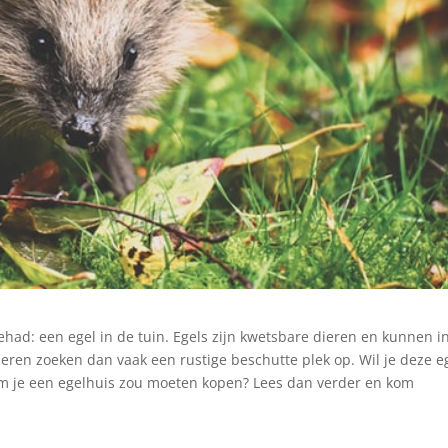
had: een egel in de tuin. Egels zijn kwetsbare dieren en kunnen i
eren zoeken dan vaak een rustige beschutte plek op. Wil je deze e
 je een egelhuis zou moeten kopen? Lees dan verder en kom